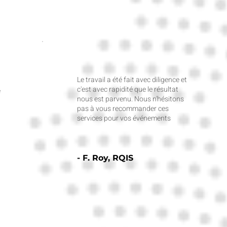
remercions pour votre partenariat.
Le travail a été fait avec diligence et
c'est avec rapidité que le résultat
e
nous est parvenu. Nous n'hésitons
pas à vous recommander ces
services pour vos événements
- F. Roy, RQIS