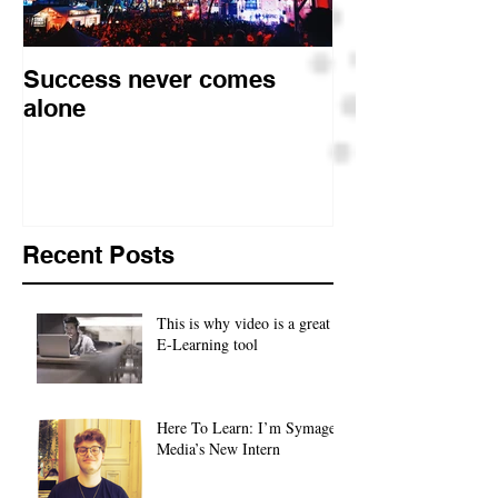
Success never comes
What to Wear 
alone
Camera Inter
Recent Posts
This is why video is a great
E-Learning tool
Here To Learn: I’m Symage
Media’s New Intern